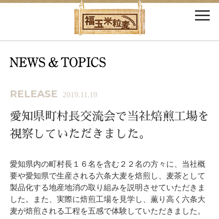
RELEASE
2019.11.19
愛知県町村長交流会で当社焙煎工場を
視察していただきました。
愛知県内の町村長１６名を含む２２名の方々に、当社概
要や愛知県で生産される六条大麦を焙煎し、麦茶として
製品化する地産地消の取り組みを説明させていただきま
した。また、実際に焙煎工場を見学し、薫り高く六条大
麦が焙煎される工程を五感で体験していただきました。